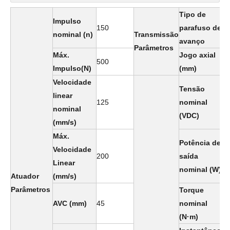
Tipo de
Impulso
P
150
parafuso de
nominal (n)
Transmissão
d
avanço
Parâmetros
Máx.
Jogo axial
500
0
Impulso(N)
(mm)
Velocidade
Tensão
linear
125
nominal
4
nominal
(VDC)
(mm/s)
Máx.
Potência de
Velocidade
200
saída
3
Linear
nominal
(W)
Atuador
(mm/s)
Parâmetros
Torque
AVC (mm)
45
nominal
0
(N·m)