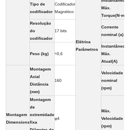
Instantâneo
Tipo de
Codificador
Máx.
0
codificador
Magnético
Torque(N·m)
Resolução
Corrente
do
17 bits
2
nominal (a)
codificador
Elétrica
Instantâneo
Parâmetros
Peso (kg)
≈0,6
Máx.
5
Atual(A)
Montagem
Velocidade
Axial
160
nominal
3
Distância
(rpm)
(mm)
Montagem
de
Máx.
Montagem
extremidade
φ4
Velocidade
5
Dimensions
fixa
(rpm)
Diâmetro do