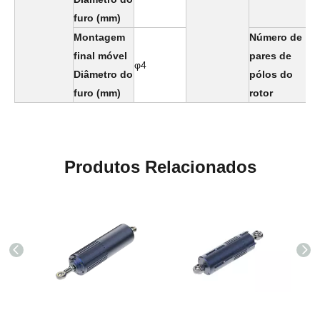
furo
(mm)
Montagem
Número de
final
móvel
pares
de
φ4
7
Diâmetro do
pólos
do
furo
(mm)
rotor
Produtos Relacionados