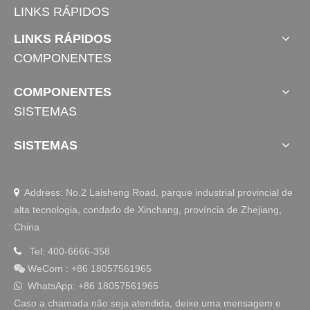
LINKS RÁPIDOS
5 Revisão das grades laterais da cama 
hospitalar
LINKS RÁPIDOS
As grades laterais das camas hospitalares, como acessóri
COMPONENTES
os essenciais das camas médicas, são essenciais para g
arantir a segurança dos pacientes hospitalizados. Sua pri
COMPONENTES
ncipal função é evitar que os pacientes caiam da cama, e
SISTEMAS
specialmente pacientes idosos, pacientes em recuperaçã
o de cirurgia e pacientes gravemente enfermos com mobi
SISTEMAS
lidade limitada. Eles efetivamente reduzem a incidência d
e acidentes de segurança durante o atendimento hospital
ar.
Address: No.2 Laisheng Road, parque industrial provincial de

alta tecnologia, condado de Xinchang, província de Zhejiang,
China
Tel: 400-6666-358

Escritório Inteligente
WeCom
:
+86 18057561965

WhatsApp: +86 18057561965

Caso a chamada não seja atendida, deixe uma mensagem e
Personalização profunda: soluções de mesa em 