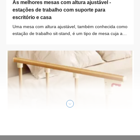
As melhores mesas com altura ajustável - 
estações de trabalho com suporte para 
escritório e casa
Uma mesa com altura ajustável, também conhecida como
estação de trabalho sit-stand, é um tipo de mesa cuja altu
ra pode ser ajustada livremente para atender às necessid
ades do usuário de sentar ou ficar em pé enquanto trabal
ha. O conceito central de 'sit-stand' é quebrar o tradiciona
l modo de trabalho sentado fixo, permitindo que os usuári
os alternem entre as posições sentada e em pé a qualqu
er momento, de modo a reduzir os danos causados ​​pela
sessão prolongada.
Escritório Inteligente