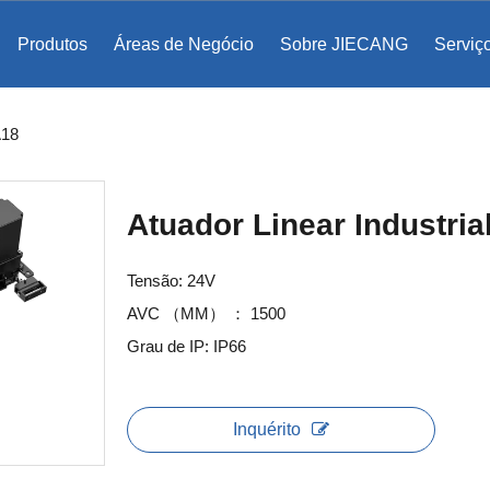
Produtos
Áreas de Negócio
Sobre JIECANG
Serviç
ento de bases de cômoda
egrada TF
Abertura assistida eletromecanicamente
A18
Atuador Linear Industri
Tensão: 24V
AVC （MM） ： 1500
Grau de IP: IP66
Inquérito