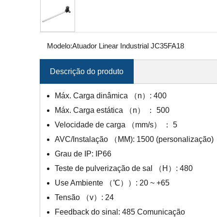
Modelo:
Atuador Linear Industrial JC35FA18
Descrição do produto
Máx. Carga dinâmica （n）: 400
Máx. Carga estática （n） ： 500
Velocidade de carga （mm/s） ： 5
AVC/Instalação （MM): 1500 (personalização)
Grau de IP: IP66
Teste de pulverização de sal （H）: 480
Use Ambiente （℃））: 20 ~ +65
Tensão （v）: 24
Feedback do sinal: 485 Comunicação