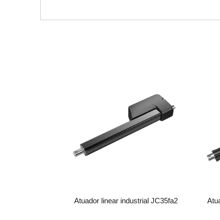
Atuador linear industrial JC35fa2
Atua