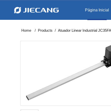
Página Inicial
Levantam
Estação de trabalho int
Home
/
Products
/
Atuador Linear Industrial JC35F