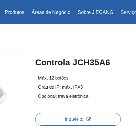
Produtos
Áreas de Negócio
Sobre JIECANG
Serviç
ento de bases de cômoda
egrada TF
Abertura assistida eletromecanicamente
Controla JCH35A6
· Máx. 12 botões
· Grau de IP: máx. IPX6
· Opcional: trava eletrônica
Inquérito