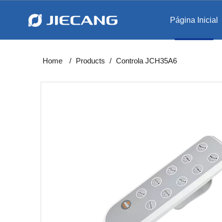
Página Inicial
Levantam
Estação de trabalho int
Home
/
Products
/
Controla JCH35A6