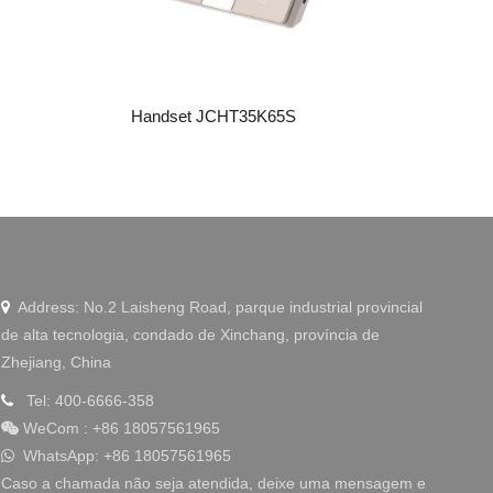
Linkedin
Handset JCHT35K65S
WeChat
Address: No.2 Laisheng Road, parque industrial provincial

de alta tecnologia, condado de Xinchang, província de
Zhejiang, China
Tel: 400-6666-358

WeCom
:
+86 18057561965

WhatsApp: +86 18057561965

Caso a chamada não seja atendida, deixe uma mensagem e