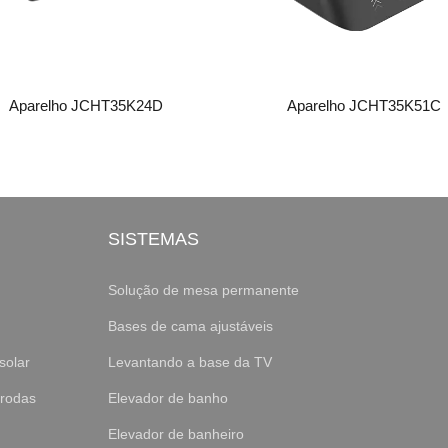
Aparelho JCHT35K24D
Aparelho JCHT35K51C
SISTEMAS
Solução de mesa permanente
Bases de cama ajustáveis
solar
Levantando a base da TV
 rodas
Elevador de banho
Elevador de banheiro