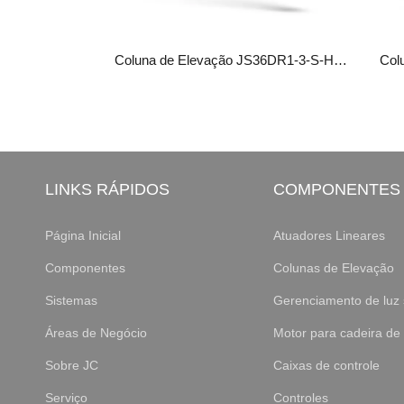
Coluna de Elevação JS36DR4-3-S-HC-2
Coluna de Elevação JS36DR1-3-S-HC-2
Col
LINKS RÁPIDOS
COMPONENTES
Página Inicial
Atuadores Lineares
Componentes
Colunas de Elevação
Sistemas
Gerenciamento de luz 
Áreas de Negócio
Motor para cadeira de
Sobre JC
Caixas de controle
Serviço
Controles