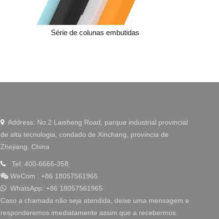
Linkedin
Série de colunas embutidas
Coluna de
WeChat
Address: No.2 Laisheng Road, parque industrial provincial

de alta tecnologia, condado de Xinchang, província de
Zhejiang, China
Tel: 400-6666-358

WeCom
:
+86 18057561965

WhatsApp: +86 18057561965

Caso a chamada não seja atendida, deixe uma mensagem e
responderemos imediatamente assim que a recebermos.