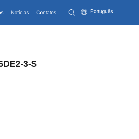
Português
os
Notícias
Contatos
Sistemas para cadeiras de rodas
6DE2-3-S