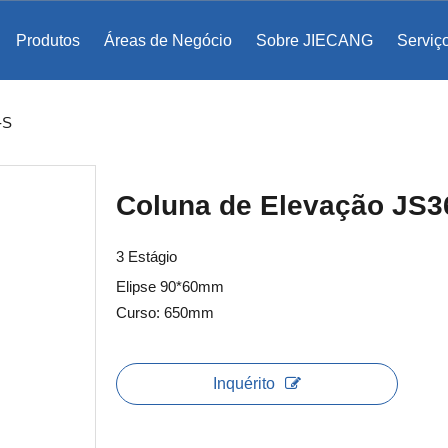
Produtos
Áreas de Negócio
Sobre JIECANG
Serviç
ento de bases de cômoda
egrada TF
Abertura assistida eletromecanicamente
-S
Coluna de Elevação JS3
3 Estágio
Elipse 90*60mm
Curso: 650mm
Inquérito