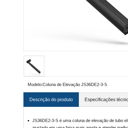
Modelo:
Coluna de Elevação JS36DE2-3-S
Descrição do produto
Especificações técni
JS36DE2-3-S é uma coluna de elevação de tubo elíp
ajustado em uma faixa mais ampla e atender melho