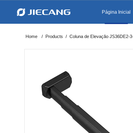
Página Inicial
Levantam
Estação de trabalho int
Home
/
Products
/
Coluna de Elevação JS36DE2-3