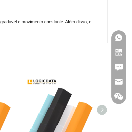
agradável e movimento constante. Além disso, o
Leave U
jc35@ji
WhatsA