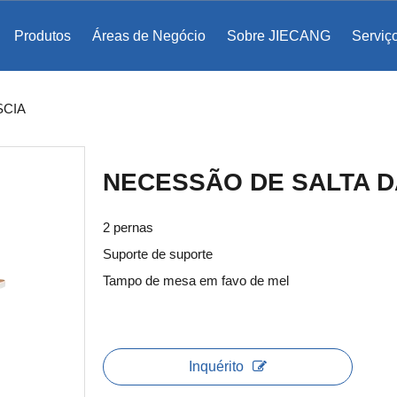
Produtos
Áreas de Negócio
Sobre JIECANG
Serviç
ento de bases de cômoda
egrada TF
Abertura assistida eletromecanicamente
SCIA
NECESSÃO DE SALTA D
2 pernas
Suporte de suporte
Tampo de mesa em favo de mel
Inquérito