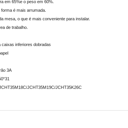
eira em 65%e o peso em 60%.
a forma é mais arrumada.
a mesa, o que é mais conveniente para instalar.
ea de trabalho.
 caixas inferiores dobradas
papel
rão 3A
50*31
3C/JCHT35M18C/JCHT35M19C/JCHT35K26C