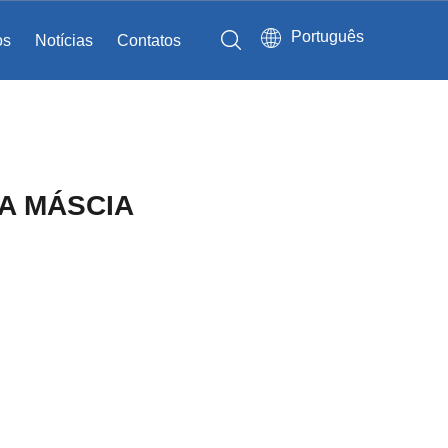
Português
os
Notícias
Contatos
Sistemas para cadeiras de rodas
A MÁSCIA