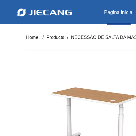
Página Inicial
Levantam
Estação de trabalho int
Home
/
Products
/
NECESSÃO DE SALTA DA MÁ