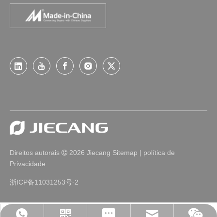
Direitos autorais
2026
Jiecang
Sitemap
|
política de

Privacidade
浙ICP备11031253号-2
Leave Us A Message
jc35@jiecang.com
WhatsApp
Linkedin
WeChat