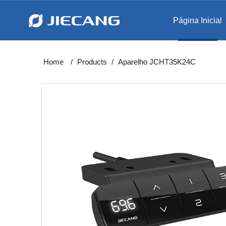
Página Inicial
Levantam
Estação de trabalho int
Home
/
Products
/
Aparelho JCHT35K24C