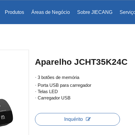
Produtos
Áreas de Negócio
Sobre JIECANG
Serviç
ento de bases de cômoda
egrada TF
Abertura assistida eletromecanicamente
Aparelho JCHT35K24C
· 3 botões de memória
· Porta USB para carregador
· Telas LED
· Carregador USB
Inquérito