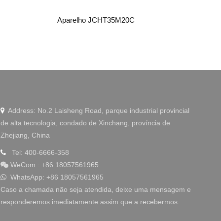
Aparelho JCHT35M20C
Aparel
WeChat
Address: No.2 Laisheng Road, parque industrial provincial

de alta tecnologia, condado de Xinchang, província de
Zhejiang, China
Tel: 400-6666-358

WeCom
:
+86 18057561965

WhatsApp: +86 18057561965

Caso a chamada não seja atendida, deixe uma mensagem e
responderemos imediatamente assim que a recebermos.